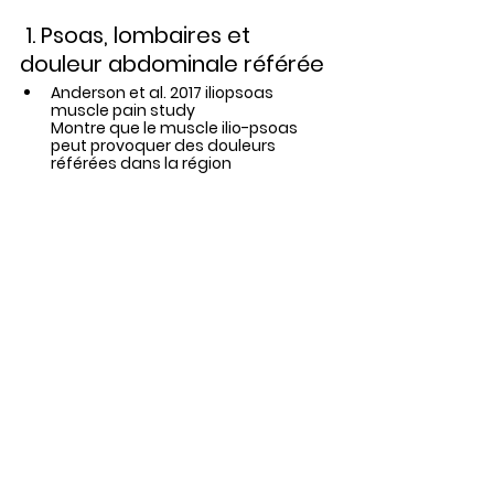
 1. Psoas, lombaires et 
douleur abdominale référée
Anderson et al. 2017 iliopsoas 
muscle pain study
Montre que le muscle ilio-psoas 
peut provoquer des douleurs 
référées 
dans la région 
abdominale, pelvienne et lombaire
Important : valide l’idée que la 
douleur abdominale peut être 
d’origine musculo-squelettique
2. Fascia et douleur 
chronique (incluant 
abdomen)
Schleip et al. 2012 Fascia as a 
sensory organ
Le fascia est un tissu 
richement 
innervé
, impliqué dans la douleur 
chronique
Peut transmettre des tensions 
mécaniques vers les viscères
Wilke et al. 2018 Myofascial chains 